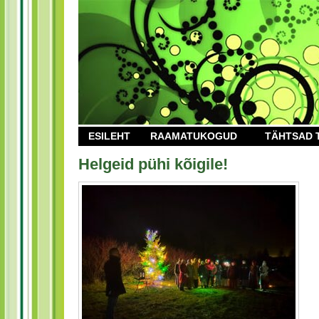
ESILEHT
RAAMATUKOGUD
TÄHTSAD 
Helgeid pühi kõigile!