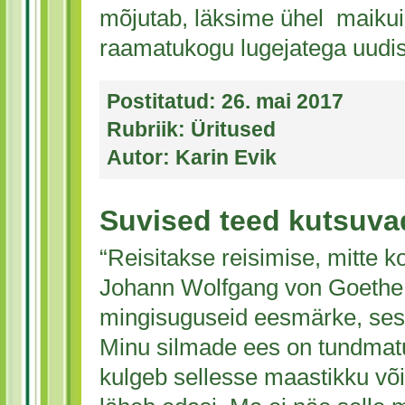
mõjutab, läksime ühel maiku
raamatukogu lugejatega uudi
Postitatud:
26. mai 2017
Rubriik:
Üritused
Autor:
Karin Evik
Suvised teed kutsuv
“Reisitakse reisimise, mitte k
Johann Wolfgang von Goethe * 
mingisuguseid eesmärke, ses
Minu silmade ees on tundmat
kulgeb sellesse maastikku või