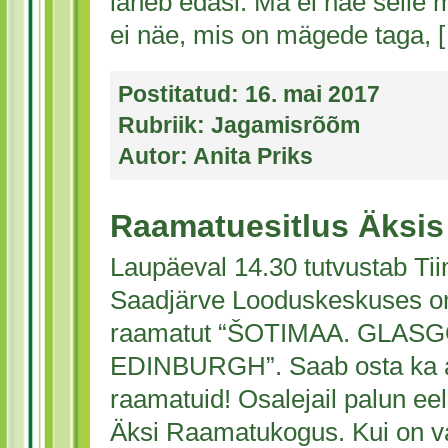
läheb edasi. Ma ei näe selle 
ei näe, mis on mägede taga, 
Postitatud:
16. mai 2017
Rubriik:
Jagamisrõõm
Autor:
Anita Priks
Raamatuesitlus Äksis
Laupäeval 14.30 tutvustab T
Saadjärve Looduskeskuses o
raamatut “ŠOTIMAA. GLAS
EDINBURGH”. Saab osta ka a
raamatuid! Osalejail palun eel
Äksi Raamatukogus. Kui on v