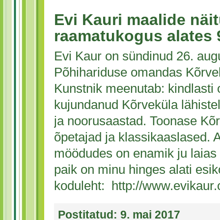
Evi Kauri maalide näi
raamatukogus alates 
Evi Kaur on sündinud 26. augus
Põhihariduse omandas Kõrvek
Kunstnik meenutab: kindlasti
kujundanud Kõrveküla lähiste
ja noorusaastad. Toonase Kõr
õpetajad ja klassikaaslased.
möödudes on enamik ju laias i
paik on minu hinges alati esik
koduleht: http://www.evikaur
Postitatud:
9. mai 2017