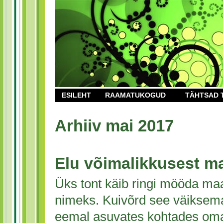
ESILEHT
RAAMATUKOGUD
TÄHTSAD 
Arhiiv mai 2017
Elu võimalikkusest ma
Üks tont käib ringi mööda ma
nimeks. Kuivõrd see väiksem
eemal asuvates kohtades oma