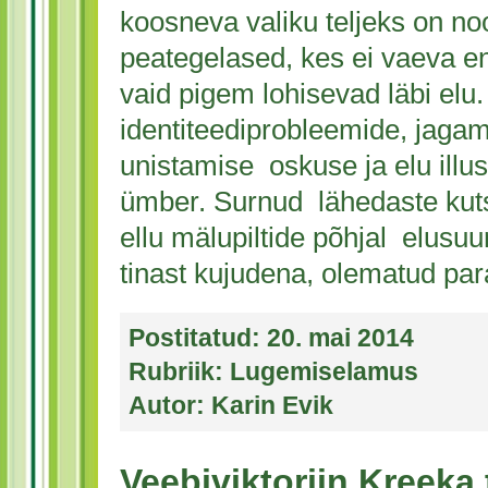
koosneva valiku teljeks on n
peategelased, kes ei vaeva e
vaid pigem lohisevad läbi el
identiteediprobleemide, jagam
unistamise oskuse ja elu illu
ümber. Surnud lähedaste ku
ellu mälupiltide põhjal elusuu
tinast kujudena, olematud par
Postitatud:
20. mai 2014
Rubriik:
Lugemiselamus
Autor:
Karin Evik
Veebiviktoriin Kreeka