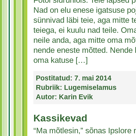
Fotol sidruniõis. Teie lapsed p
Nad on elu enese igatsuse poj
sünnivad läbi teie, aga mitte t
teiega, ei kuulu nad teile. Om
neile anda, aga mitte oma mõt
nende eneste mõtted. Nende k
oma katuse […]
Postitatud:
7. mai 2014
Rubriik:
Lugemiselamus
Autor:
Karin Evik
Kassikevad
“Ma mõtlesin,” sõnas Ipslore m