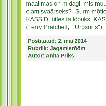
maailmas on midagi, mis muu
elamisväärseks?” Surm mõtles 
KASSID, ütles ta lõpuks, 
(Terry Pratchett, “Ürgsorts”)
Postitatud:
2. mai 2014
Rubriik:
Jagamisrõõm
Autor:
Anita Priks