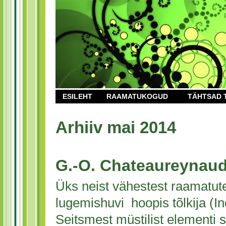
ESILEHT
RAAMATUKOGUD
TÄHTSAD 
Arhiiv mai 2014
G.-O. Chateaureynau
Üks neist vähestest raamatute
lugemishuvi hoopis tõlkija (In
Seitsmest müstilist elementi s