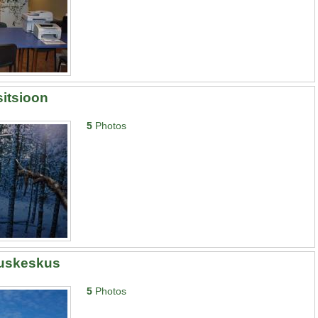
itsioon
5
Photos
uskeskus
5
Photos