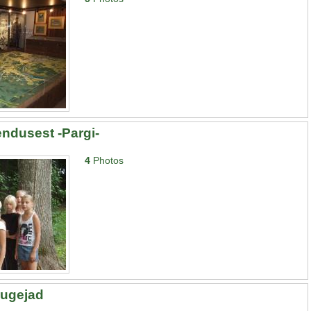
tendusest -Pargi-
4
Photos
lugejad