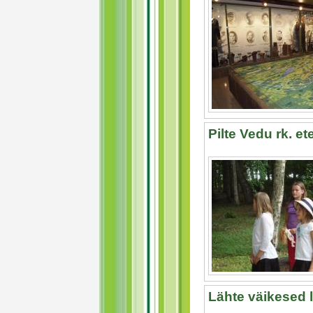
Pilte Vedu rk. e
Lähte väikesed 