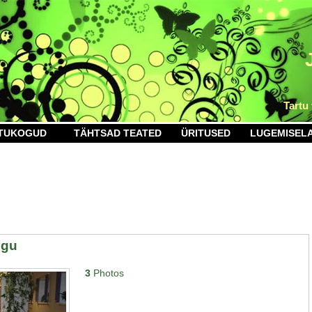
Tartu
TUKOGUD
TÄHTSAD TEATED
ÜRITUSED
LUGEMISEL
ogu
3
Photos