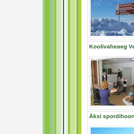
Koolivaheaeg V
Äksi spordihoo