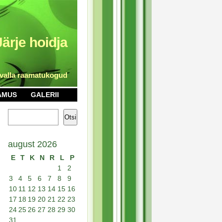
Järje hoidja
 valla raamatukogud
AMUS
GALERII
Otsi
august 2026
E
T
K
N
R
L
P
1
2
3
4
5
6
7
8
9
10
11
12
13
14
15
16
17
18
19
20
21
22
23
24
25
26
27
28
29
30
31