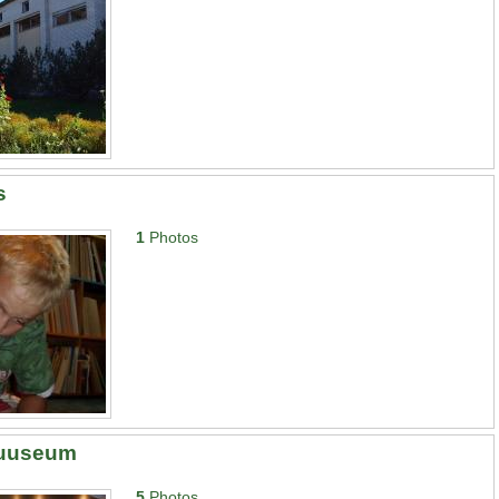
s
1
Photos
uuseum
5
Photos