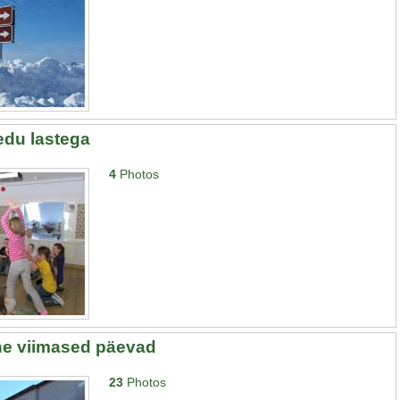
edu lastega
4
Photos
ne viimased päevad
23
Photos