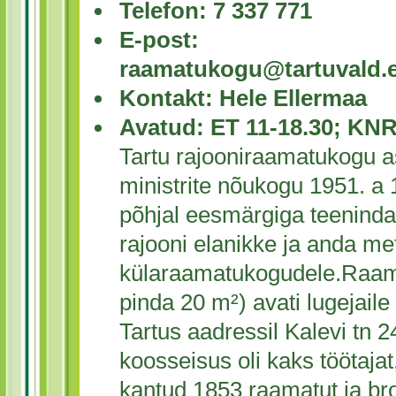
Telefon: 7 337 771
E-post:
raamatukogu@tartuvald.
Kontakt: Hele Ellermaa
Avatud: ET 11-18.30; KNR
Tartu rajooniraamatukogu a
ministrite nõukogu 1951. a 
põhjal eesmärgiga teenindad
rajooni elanikke ja anda met
külaraamatukogudele.Raam
pinda 20 m²) avati lugejail
Tartus aadressil Kalevi tn
koosseisus oli kaks töötajat
kantud 1853 raamatut ja br