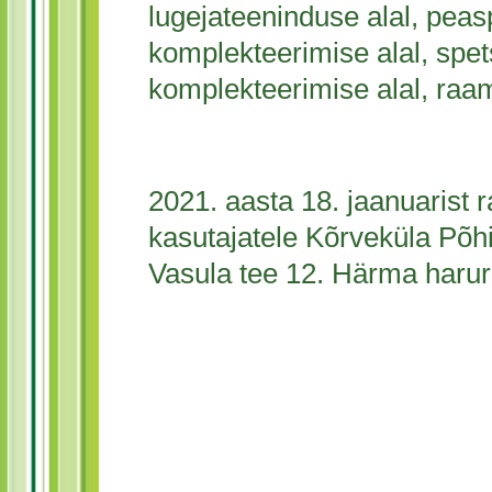
lugejateeninduse alal, peasp
komplekteerimise alal, spets
komplekteerimise alal, raa
2021. aasta 18. jaanuarist
kasutajatele Kõrveküla Põh
Vasula tee 12. Härma haru