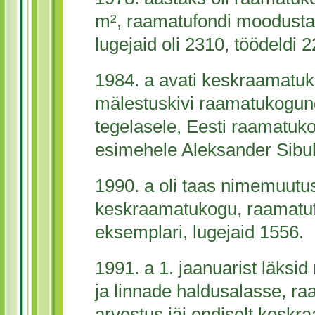
m², raamatufondi moodustas
lugejaid oli 2310, töödeldi 
1984. a avati keskraamatukog
mälestuskivi raamatukogun
tegelasele, Eesti raamatuk
esimehele Aleksander Sibul
1990. a oli taas nimemuutu
keskraamatukogu, raamatuf
eksemplari, lugejaid 1556.
1991. a 1. jaanuarist läks
ja linnade haldusalasse, ra
arvestus jäi endiselt keskr