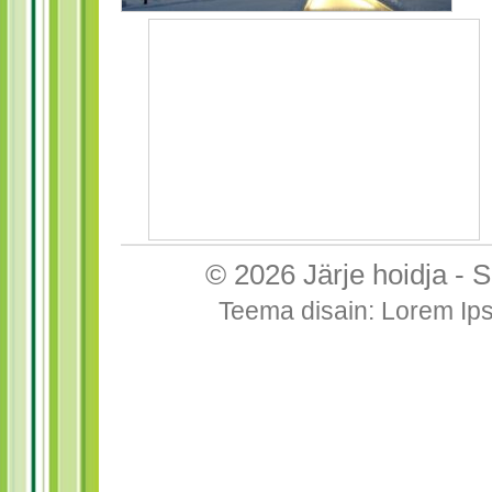
© 2026
Järje hoidja
-
S
Teema disain
:
Lorem Ip