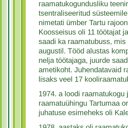
raamatukogundusliku teen
tsentraliseeritud süsteemil
nimetati ümber Tartu rajoo
Koosseisus oli 11 töötajat j
saadi ka raamatubuss, mis 
augustil. Tööd alustas kom
nelja töötajaga, juurde saadi
ametikoht. Juhendatavaid r
lisaks veel 17 kooliraamatu
1974. a loodi raamatukogu 
raamatuühingu Tartumaa org
juhatuse esimeheks oli Kal
1978. aastaks oli raamatuk