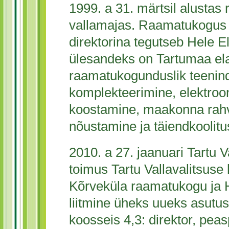
1999. a 31. märtsil alustas
vallamajas. Raamatukogus ol
direktorina tegutseb Hele
ülesandeks on Tartumaa el
raamatukogunduslik teenin
komplekteerimine, elektroo
koostamine, maakonna ra
nõustamine ja täiendkoolitu
2010. a 27. jaanuari Tartu 
toimus Tartu Vallavalitsuse 
Kõrveküla raamatukogu ja
liitmine üheks uueks asutus
koosseis 4,3: direktor, peasp