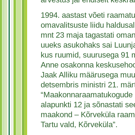
1994. aastast võeti raama
omavalitsuste liidu haldusal
mnt 23 maja tagastati oma
uueks asukohaks sai Luunja
kus ruumid, suurusega 91 m
Anne osakonna keskusehoon
Jaak Alliku määrusega muu
detsembris ministri 21. mä
“Maakonnaraamatukogude n
alapunkti 12 ja sõnastati se
maakond – Kõrveküla raam
Tartu vald, Kõrveküla”.