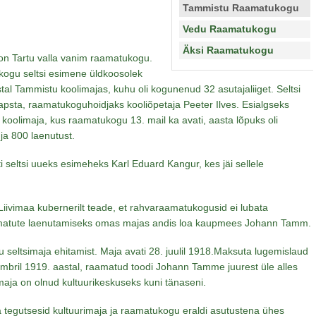
Tammistu Raamatukogu
Vedu Raamatukogu
Äksi Raamatukogu
n Tartu valla vanim raamatukogu.
ogu seltsi esimene üldkoosolek
astal Tammistu koolimajas, kuhu oli kogunenud 32 asutajaliiget. Seltsi
Kapsta, raamatukoguhoidjaks kooliõpetaja Peeter Ilves. Esialgseks
oolimaja, kus raamatukogu 13. mail ka avati, aasta lõpuks oli
ja 800 laenutust.
i seltsi uueks esimeheks Karl Eduard Kangur, kes jäi sellele
 Liivimaa kubernerilt teade, et rahvaraamatukogusid ei lubata
matute laenutamiseks omas majas andis loa kaupmees Johann Tamm.
u seltsimaja ehitamist. Maja avati 28. juulil 1918.Maksuta lugemislaud
vembril 1919. aastal, raamatud toodi Johann Tamme juurest üle alles
aja on olnud kultuurikeskuseks kuni tänaseni.
 tegutsesid kultuurimaja ja raamatukogu eraldi asutustena ühes