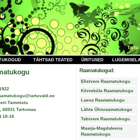
Tartu
TUKOGUD
TÄHTSAD TEATED
ÜRITUSED
LUGEMISEL
Raamatukogud:
matukogu
Elistvere Raamatukogu
1922
Kõrveküla Raamatukogu
raamatukogu@tartuvald.ee
Laeva Raamatukogu
vert-Tammistu
, 60531 Tartumaa
Lähte Ühisraamatukogu
N 10-16
Tabivere Raamatukogu
Maarja-Magdaleena
Raamatukogu