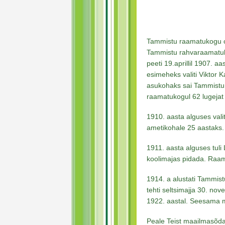
Tammistu raamatukogu o
Tammistu rahvaraamatuk
peeti 19.aprillil 1907. a
esimeheks valiti Viktor 
asukohaks sai Tammistu k
raamatukogul 62 lugejat 
1910. aasta alguses valit
ametikohale 25 aastaks.
1911. aasta alguses tuli
koolimajas pidada. Raa
1914. a alustati Tammist
tehti seltsimajja 30. no
1922. aastal. Seesama m
Peale Teist maailmasõda