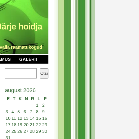
Järje hoidja
 valla raamatukogud
AMUS
GALERII
Otsi
august 2026
E
T
K
N
R
L
P
1
2
3
4
5
6
7
8
9
10
11
12
13
14
15
16
17
18
19
20
21
22
23
24
25
26
27
28
29
30
31