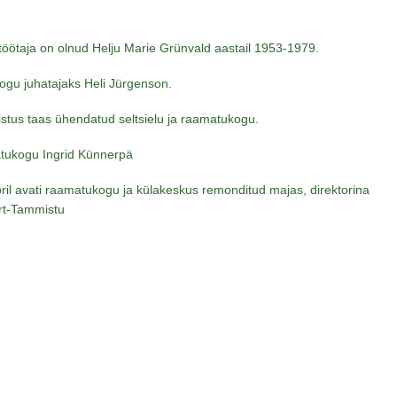
ötaja on olnud Helju Marie Grünvald aastail 1953-1979.
ogu juhatajaks Heli Jürgenson.
stus taas ühendatud seltsielu ja raamatukogu.
tukogu Ingrid Künnerpä
ril avati raamatukogu ja külakeskus remonditud majas, direktorina
rt-Tammistu