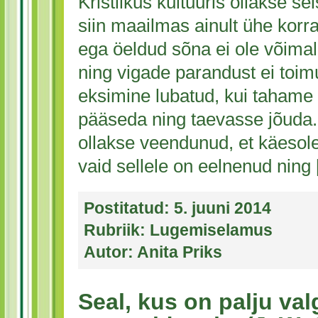
Kristlikus kultuuris ollakse s
siin maailmas ainult ühe korra
ega öeldud sõna ei ole võimali
ning vigade parandust ei toi
eksimine lubatud, kui tahame
pääseda ning taevasse jõud
ollakse veendunud, et käesole
vaid sellele on eelnenud ning
Postitatud:
5. juuni 2014
Rubriik:
Lugemiselamus
Autor:
Anita Priks
Seal, kus on palju val