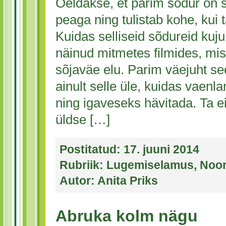
Öeldakse, et parim sõdur on 
peaga ning tulistab kohe, kui 
Kuidas selliseid sõdureid ku
näinud mitmetes filmides, mi
sõjaväe elu. Parim väejuht se
ainult selle üle, kuidas vaenl
ning igaveseks hävitada. Ta ei 
üldse […]
Postitatud:
17. juuni 2014
Rubriik:
Lugemiselamus
,
Noor
Autor:
Anita Priks
Abruka kolm nägu