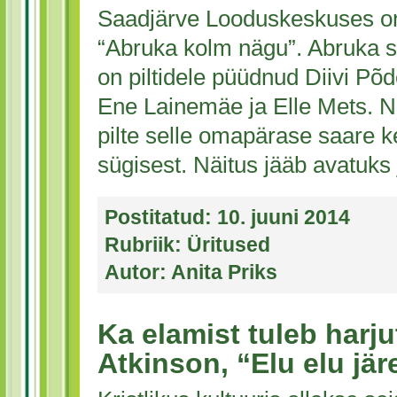
Saadjärve Looduskeskuses on
“Abruka kolm nägu”. Abruka 
on piltidele püüdnud Diivi Põ
Ene Lainemäe ja Elle Mets. 
pilte selle omapärase saare k
sügisest. Näitus jääb avatuks j
Postitatud:
10. juuni 2014
Rubriik:
Üritused
Autor:
Anita Priks
Ka elamist tuleb harj
Atkinson, “Elu elu jär