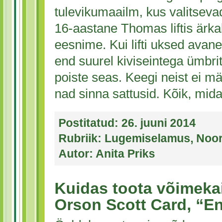
tulevikumaailm, kus valitsev
16-aastane Thomas liftis ärka
eesnime. Kui lifti uksed avan
end suurel kiviseintega ümbrit
poiste seas. Keegi neist ei mä
nad sinna sattusid. Kõik, mid
Postitatud:
26. juuni 2014
Rubriik:
Lugemiselamus
,
Noor
Autor:
Anita Priks
Kuidas toota võimeka
Orson Scott Card, “E